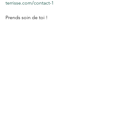
terrisse.com/contact-1
Prends soin de toi !
Je t’embrasse,
Anne-Laure
—————————————–
On continue le voyage ?
 On travaille ensemble 
? 
https://www.anne-laure-
terrisse.com/contact-1
 L’IMMERSION : 
https://www.anne-laure-
terrisse.com/contact-coaching-0
 SITE INTERNET 
https://www.anne-laure-
terrisse.com/