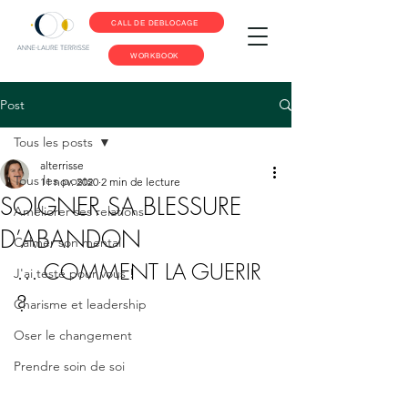
CALL DE DEBLOCAGE
WORKBOOK
Post
Tous les posts
alterrisse
Tous les posts
11 nov. 2020
2 min de lecture
SOIGNER SA BLESSURE
Améliorer ses relations
D’ABANDON
Calmer son mental
… COMMENT LA GUERIR 
J'ai testé pour vous !
? 
Charisme et leadership
Oser le changement
Prendre soin de soi