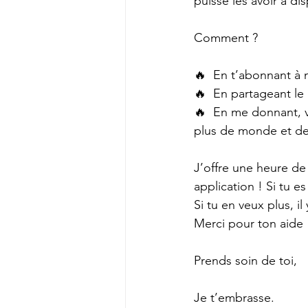
puisse les avoir à di
Comment ?
🔥  En t’abonnant à
🔥  En partageant le
🔥  En me donnant, 
plus de monde et de
J’offre une heure de 
application ! Si tu 
Si tu en veux plus, il
Merci pour ton aide 
Prends soin de toi,
Je t’embrasse.