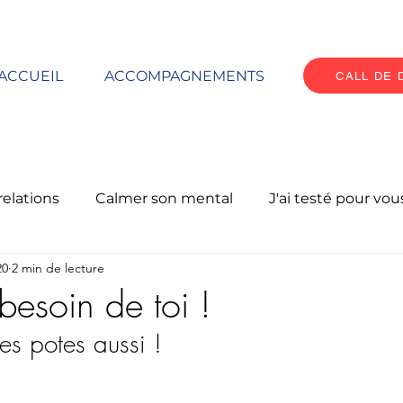
ACCUEIL
ACCOMPAGNEMENTS
CALL DE
relations
Calmer son mental
J'ai testé pour vous
20
2 min de lecture
Oser le changement
Prendre soin de soi
 besoin de toi !
es potes aussi !  