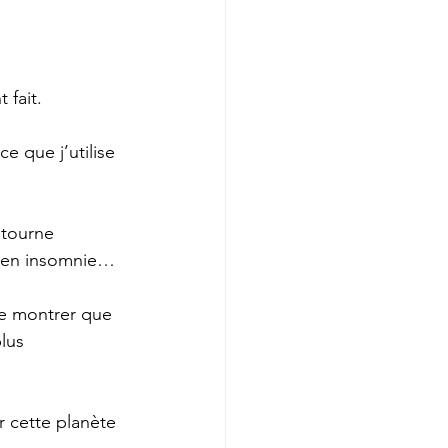
 fait.
e que j’utilise 
 tourne 
t, en insomnie…
te montrer que 
lus 
 cette planète 