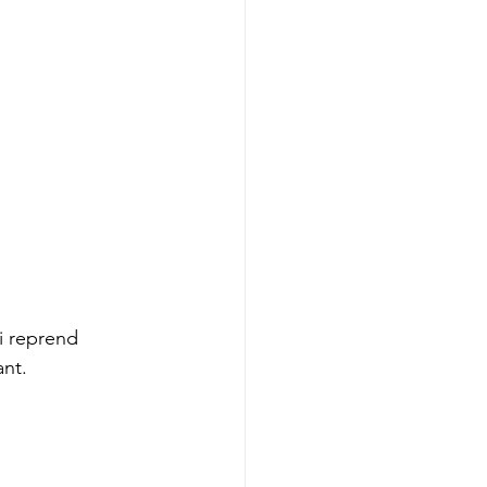
i reprend 
nt.