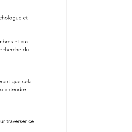
chologue et 
mbres et aux 
recherche du 
rant que cela 
 ou entendre
ur traverser ce 