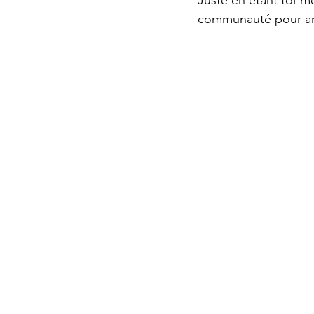
Juste en étant toi-m
communauté pour amél