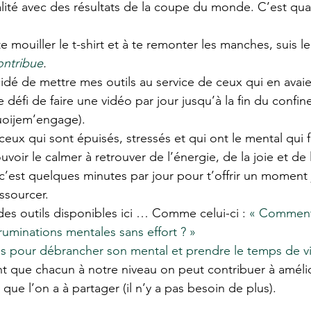
alité avec des résultats de la coupe du monde. C’est q
te mouiller le t-shirt et à te remonter les manches, suis
ontribue
.
idé de mettre mes outils au service de ceux qui en avaie
 défi de faire une vidéo par jour jusqu’à la fin du confi
uoijem’engage). 
ceux qui sont épuisés, stressés et qui ont le mental qui 
voir le calmer à retrouver de l’énergie, de la joie et de l
c’est quelques minutes par jour pour t’offrir un moment j
essourcer.
 des outils disponibles ici … Comme celui-ci : 
« Commen
uminations mentales sans effort ? » 
es pour débrancher son mental et prendre le temps de v
 que chacun à notre niveau on peut contribuer à amélio
 que l’on a à partager (il n’y a pas besoin de plus).