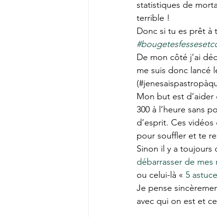
statistiques de mort
terrible !
Donc si tu es prêt à 
#bougetesfessesetc
De mon côté j’ai déc
me suis donc lancé le
(#jenesaispastropàq
Mon but est d’aider 
300 à l’heure sans pou
d’esprit. Ces vidéos 
pour souffler et te r
Sinon il y a toujours
débarrasser de mes r
ou celui-là « 
5 astuc
Je pense sincèrement
avec qui on est et ce