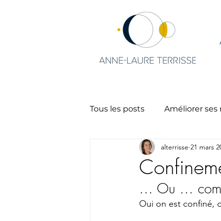
Tous les posts
Améliorer ses 
alterrisse
21 mars 2
Charisme et leadership
Confineme
… Ou … comme
Oui on est confiné, c