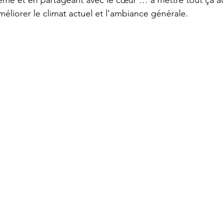
ême et en partageant avec le cœur … à mettre tout ça au
iorer le climat actuel et l’ambiance générale.