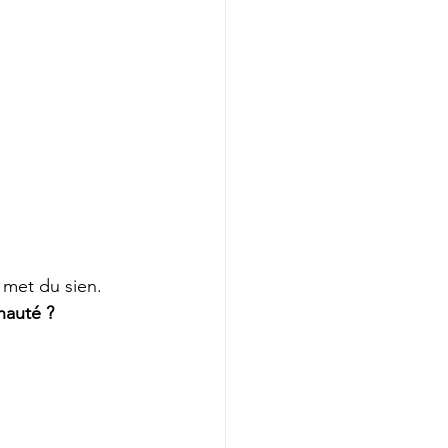
 met du sien.
nauté ?