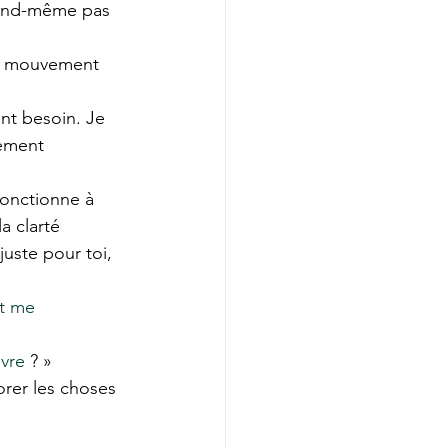
uand-même pas 
 le mouvement 
nt besoin. Je 
nement 
fonctionne à 
a clarté 
uste pour toi, 
t me 
ivre
 ? »
rer les choses 