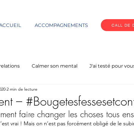
ACCUEIL
ACCOMPAGNEMENTS
CALL DE
relations
Calmer son mental
J'ai testé pour vous
020
2 min de lecture
Oser le changement
Prendre soin de soi
nt – #Bougetesfessesetcont
nt faire changer les choses tous ens
’est vrai ! Mais on n’est pas forcément obligé de le subir