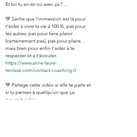
Et toi tu en es où avec ça ? …
💚 Sache que l’immersion est là pour 
t’aider à vivre ta vie à 100 %, pas pour 
les autres, pas pour faire plaisir 
(certainement pas), pas pour plaire… 
mais bien pour enfin t’aider à te 
respecter et à t’écouter. 
https://www.anne-laure-
terrisse.com/contact-coaching-0
💚 Partage cette vidéo si elle te parle et 
si tu penses à quelqu’un que ça 
pourrait aider.
💚 N’oublie pas de t’abonner à la 
chaîne YouTube et à activer les 
notifications si tu ne veux rien rater. 
https://www.youtube.com/channel/UCE
cOfhbrfUEaw3I-xe1idcA