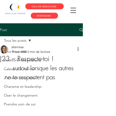
CALL DE DEBLOCAGE
WORKBOOK
Post
Tous les posts
alterrisse
Tous les posts
11 avr. 2020
2 min de lecture
J23 – Respecte-toi !
Améliorer ses relations
… surtout lorsque les autres 
Calmer son mental
ne te respectent pas 
J'ai testé pour vous !
Charisme et leadership
Oser le changement
Prendre soin de soi