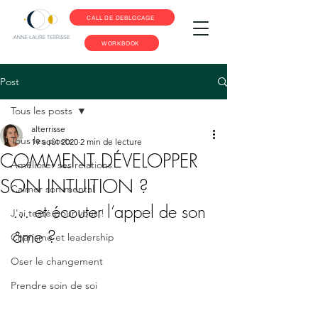
CALL DE DEBLOCAGE
WORKBOOK
Post
Tous les posts
alterrisse
Tous les posts
19 août 2020
2 min de lecture
COMMENT DÉVELOPPER
Améliorer ses relations
SON INTUITION ?
Calmer son mental
… et écouter l’appel de son 
J'ai testé pour vous !
âme ? 
Charisme et leadership
Oser le changement
Prendre soin de soi