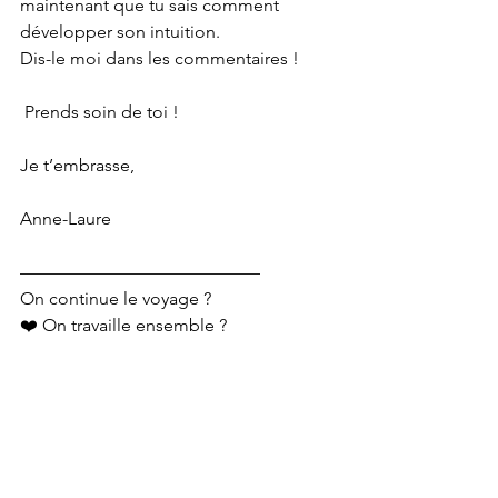
maintenant que tu sais comment 
développer son intuition. 
Dis-le moi dans les commentaires ! 
 Prends soin de toi !
Je t’embrasse,
Anne-Laure 
—————————————–
On continue le voyage ?
❤️ On travaille ensemble ? 
https://www.anne-laure-
terrisse.com/contact-1
💫 L’IMMERSION : 
https://www.anne-
laure-terrisse.com/contact-coaching-0
✨ SITE INTERNET 
https://www.anne-
laure-terrisse.com/